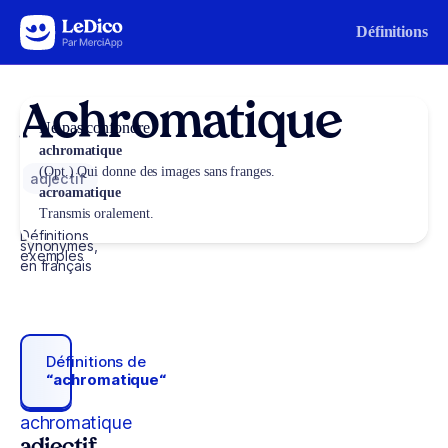
Aller au contenu
Définitions
Achromatique
Ne pas confondre
achromatique
(Opt.) Qui donne des images sans franges.
adjectif
acroamatique
Transmis oralement.
Définitions,
synonymes,
exemples
en français
Définitions de
“achromatique“
achromatique