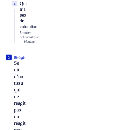
Qui
a
n’a
pas
de
coloration.
Lumière
achromatique,
→ blanche.
2
Biologie.
Se
dit
d’un
tissu
qui
ne
réagit
pas
ou
réagit
mal