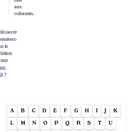
aux
colorants.
découvrir
nnaissez-
us la
inition
 mot
ant-
di
?
A
B
C
D
E
F
G
H
I
J
K
L
M
N
O
P
Q
R
S
T
U