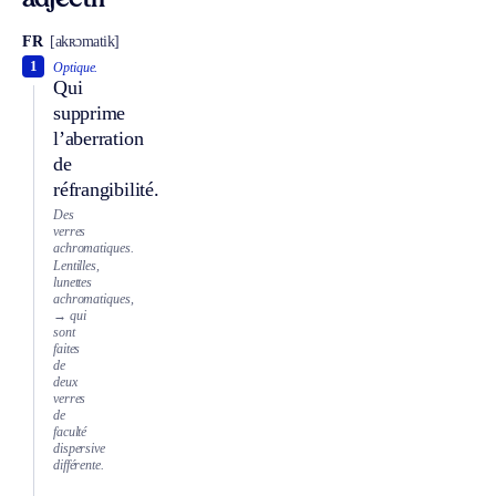
adjectif
FR
[akʀɔmatik]
1
Optique.
Qui
supprime
l’aberration
de
réfrangibilité.
Des
verres
achromatiques.
Lentilles,
lunettes
achromatiques,
→ qui
sont
faites
de
deux
verres
de
faculté
dispersive
différente.