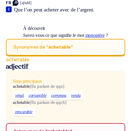
FR
[aʃtabl]
Que l’on peut acheter avec de l’argent.
1
À découvrir
Savez-vous ce que signifie le mot
monoptère
?
Synonymes de
“achetable“
achetable
adjectif
Sens principaux
achetable
[En parlant de qqn]
vénal
corruptible
corrompu
vendu
achetable
[En parlant de qqch]
procurable