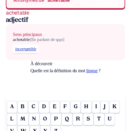
Antonymes de
“achetable“
achetable
adjectif
Sens principaux
achetable
[En parlant de qqn]
incorruptible
À découvrir
Quelle est la définition du mot
lingue
?
A
B
C
D
E
F
G
H
I
J
K
L
M
N
O
P
Q
R
S
T
U