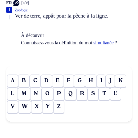
FR
[aʃe]
1
Zoologie.
Ver de terre, appât pour la pêche à la ligne.
À découvrir
Connaissez-vous la définition du mot
simultanée
?
A
B
C
D
E
F
G
H
I
J
K
L
M
N
O
P
Q
R
S
T
U
V
W
X
Y
Z