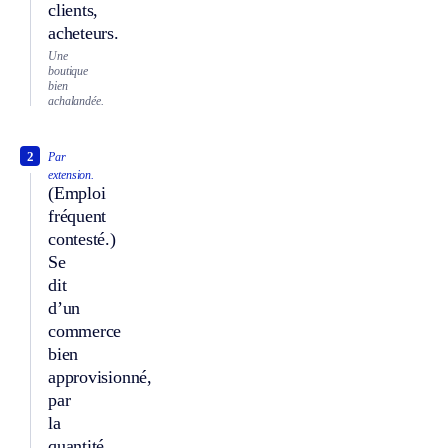
clients,
acheteurs.
Une
boutique
bien
achalandée.
2
Par
extension.
(Emploi
fréquent
contesté.)
Se
dit
d’un
commerce
bien
approvisionné,
par
la
quantité