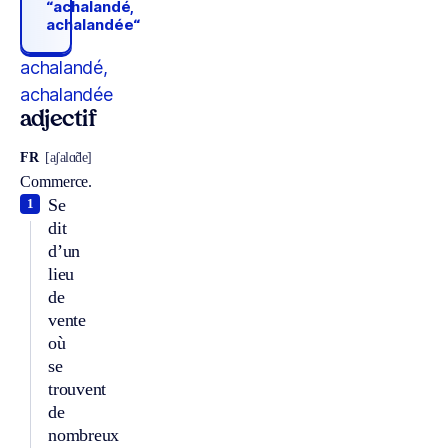
“achalandé,
achalandée“
achalandé,
achalandée
adjectif
FR
[aʃalɑ̃de]
Commerce.
Se
1
dit
d’un
lieu
de
vente
où
se
trouvent
de
nombreux