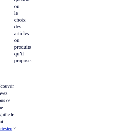
ou
le
choix
des
articles
ou
produits
qu’il
propose.
écouvrir
avez-
ous ce
ue
gnifie le
ot
rtésien
?