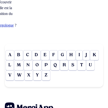
couvrir
le est la
nition du
ergologue
?
A
B
C
D
E
F
G
H
I
J
K
L
M
N
O
P
Q
R
S
T
U
V
W
X
Y
Z