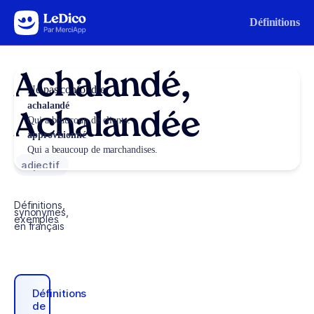
Aller au contenu
Définitions
Achalandé,
Ne pas confondre
achalandé
Achalandée
Qui a beaucoup de clients.
approvisionné
Qui a beaucoup de marchandises.
adjectif
Définitions,
synonymes,
exemples
en français
Définitions
de