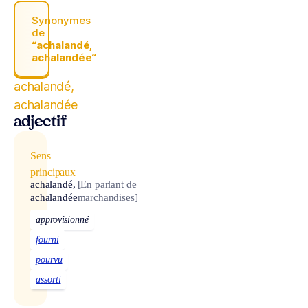
Synonymes
de
“achalandé,
achalandée“
achalandé,
achalandée
adjectif
Sens
principaux
achalandé,
[En parlant de
achalandée
marchandises]
approvisionné
fourni
pourvu
assorti