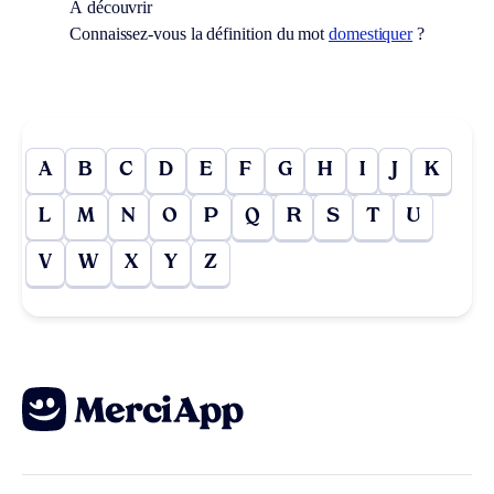
À découvrir
Connaissez-vous la définition du mot
domestiquer
?
A
B
C
D
E
F
G
H
I
J
K
L
M
N
O
P
Q
R
S
T
U
V
W
X
Y
Z