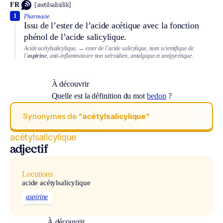
FR
[asetilsalisilik]
1
Pharmacie.
Issu de l’ester de l’acide acétique avec la fonction
phénol de l’acide salicylique.
Acide acétylsalicylique,
→ ester de l’acide salicylique, nom scientifique de
l’
aspirine
, anti-inflammatoire non stéroïdien, antalgique et antipyrétique.
À découvrir
Quelle est la définition du mot
bedon
?
Synonymes de
“acétylsalicylique“
acétylsalicylique
adjectif
Locutions
acide acétylsalicylique
aspirine
À découvrir