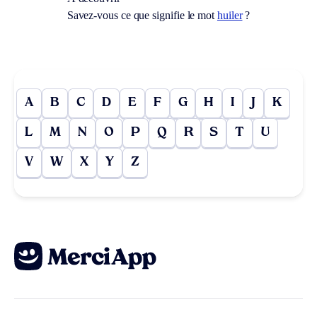
Savez-vous ce que signifie le mot
huiler
?
A
B
C
D
E
F
G
H
I
J
K
L
M
N
O
P
Q
R
S
T
U
V
W
X
Y
Z