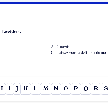
 l’acétylène.
À découvrir
Connaissez-vous la définition du mot
H
I
J
K
L
M
N
O
P
Q
R
S