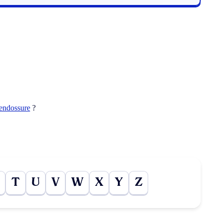
endossure
?
T
U
V
W
X
Y
Z