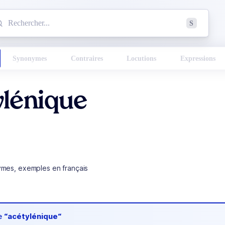
mmencez à chercher un mot dans le dictionnaire :
S
esults found.
Synonymes
Contraires
Locutions
Expressions
ylénique
ymes, exemples en français
de
“acétylénique“