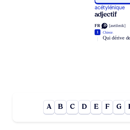
acétylénique
adjectif
FR
[asetilenik]
1
Chimie.
Qui dérive de
A
B
C
D
E
F
G