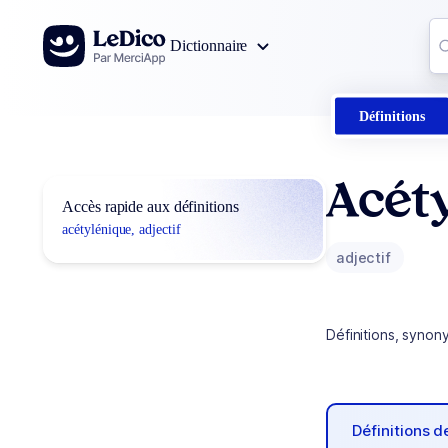
Aller au contenu
Co
Dictionnaire
0
r
Définitions
Acét
Accès rapide aux définitions
acétylénique, adjectif
adjectif
Définitions, synon
Définitions 