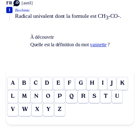
FR
[asetil]
1
Biochimie.
Radical univalent dont la formule est CH
-CO-.
3
À découvrir
Quelle est la définition du mot
vannette
?
A
B
C
D
E
F
G
H
I
J
K
L
M
N
O
P
Q
R
S
T
U
V
W
X
Y
Z