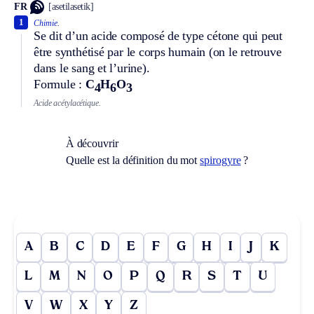
FR
[asetilasetik]
1
Chimie.
Se dit d’un acide composé de type cétone qui peut
être synthétisé par le corps humain (on le retrouve
dans le sang et l’urine).
Formule :
C
H
O
4
6
3
Acide acétylacétique.
À découvrir
Quelle est la définition du mot
spirogyre
?
A
B
C
D
E
F
G
H
I
J
K
L
M
N
O
P
Q
R
S
T
U
V
W
X
Y
Z