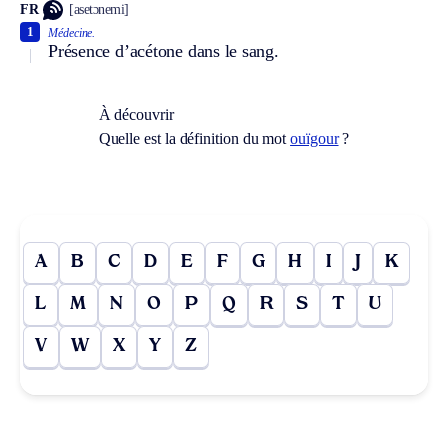
FR
[asetɔnemi]
1
Médecine.
Présence d’acétone dans le sang.
À découvrir
Quelle est la définition du mot
ouïgour
?
A
B
C
D
E
F
G
H
I
J
K
L
M
N
O
P
Q
R
S
T
U
V
W
X
Y
Z