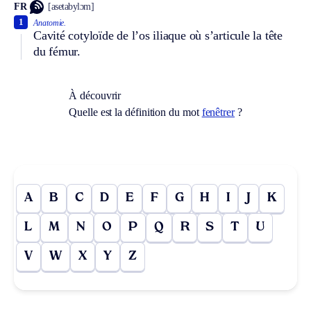
FR
[asetabylɔm]
1
Anatomie.
Cavité cotyloïde de l’os iliaque où s’articule la tête
du fémur.
À découvrir
Quelle est la définition du mot
fenêtrer
?
A
B
C
D
E
F
G
H
I
J
K
L
M
N
O
P
Q
R
S
T
U
V
W
X
Y
Z