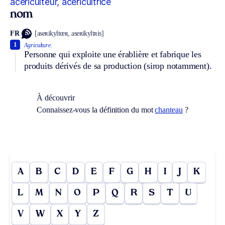
acériculteur, acéricultrice
nom
FR
[aseʀikyltœʀ, aseʀikyltʀis]
1
Agriculture.
Personne qui exploite une érablière et fabrique les
produits dérivés de sa production (sirop notamment).
À découvrir
Connaissez-vous la définition du mot
chanteau
?
A
B
C
D
E
F
G
H
I
J
K
L
M
N
O
P
Q
R
S
T
U
V
W
X
Y
Z