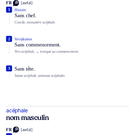
FR
[asefal]
1
Histoire.
Sans chef.
Concile, monastère acéphale.
2
Versification.
Sans commencement.
Vers acéphale,
→ tronqué au commencement.
Sans tête.
3
Statue acéphale, animaux acéphales.
acéphale
nom masculin
FR
[asefal]