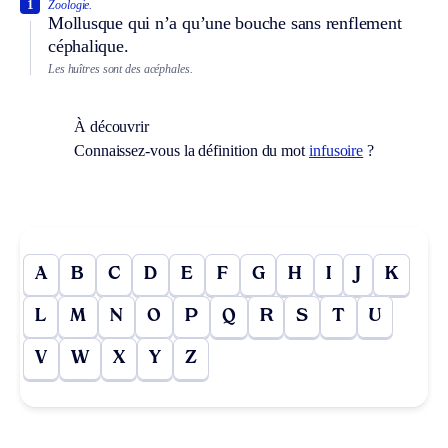
1
Zoologie.
Mollusque qui n’a qu’une bouche sans renflement
céphalique.
Les huîtres sont des acéphales.
À découvrir
Connaissez-vous la définition du mot
infusoire
?
A
B
C
D
E
F
G
H
I
J
K
L
M
N
O
P
Q
R
S
T
U
V
W
X
Y
Z