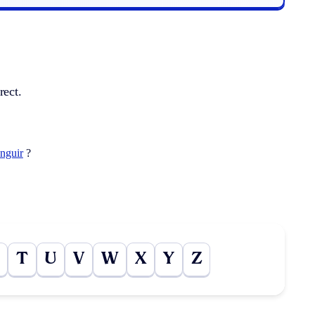
rect.
anguir
?
T
U
V
W
X
Y
Z