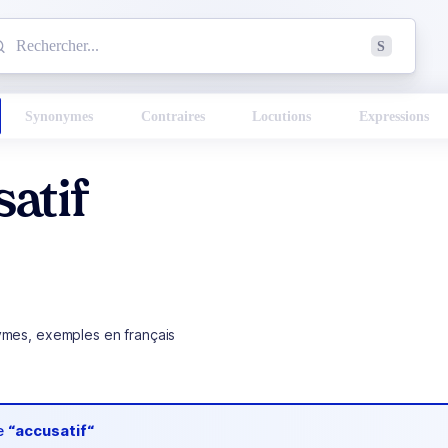
mmencez à chercher un mot dans le dictionnaire :
S
esults found.
Synonymes
Contraires
Locutions
Expressions
atif
ymes, exemples en français
de
“accusatif“