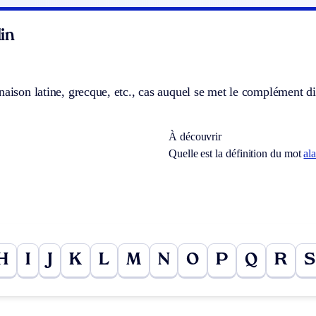
in
naison latine, grecque, etc., cas auquel se met le complément di
À découvrir
Quelle est la définition du mot
al
H
I
J
K
L
M
N
O
P
Q
R
S