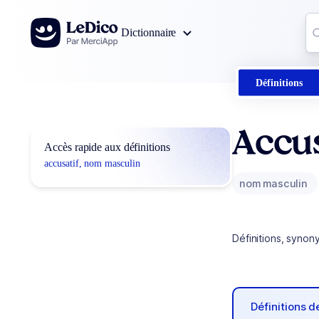
Aller au contenu
Co
Dictionnaire
0
r
Définitions
Accus
Accès rapide aux définitions
accusatif, nom masculin
nom masculin
Définitions, synon
Définitions 