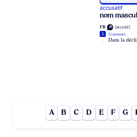
accusatif
nom mascul
FR
[akyzatif]
1
Grammaire.
Dans la décli
A
B
C
D
E
F
G