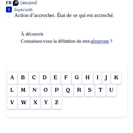
FR
[akʀɔʃmɑ̃]
1
Emploi vieilli.
Action d’accrocher. État de ce qui est accroché.
À découvrir
Connaissez-vous la définition du mot
aéronyme
?
A
B
C
D
E
F
G
H
I
J
K
L
M
N
O
P
Q
R
S
T
U
V
W
X
Y
Z