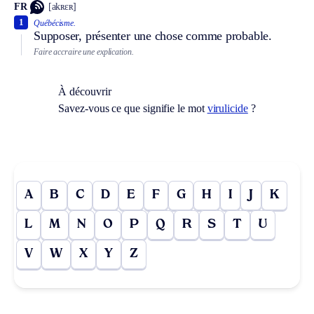
FR
[akʀɛʀ]
1
Québécisme.
Supposer, présenter une chose comme probable.
Faire accraire une explication.
À découvrir
Savez-vous ce que signifie le mot
virulicide
?
A
B
C
D
E
F
G
H
I
J
K
L
M
N
O
P
Q
R
S
T
U
V
W
X
Y
Z