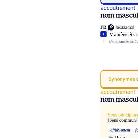
accoutrement
nom mascul
FR
[akutʀəmɑ̃]
Manière étran
1
Un accoutrement bi
Synonymes 
accoutrement
nom mascul
Sens principau
[Sens commun]
affublement
f
↪
[Fam.]