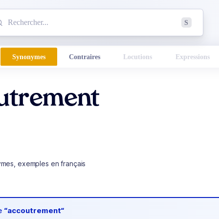
mmencez à chercher un mot dans le dictionnaire :
S
esults found.
Synonymes
Contraires
Locutions
Expressions
utrement
ymes, exemples en français
de
“accoutrement“