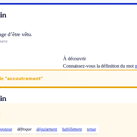
in
ge d’être vêtu.
zarre.
À découvrir
Connaissez-vous la définition du mot
m
de
“accoutrement“
in
x
agotage
défroque
déguisement
habillement
tenue