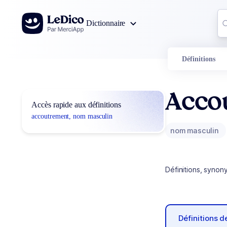
Aller au contenu
Co
Dictionnaire
0
r
Définitions
Acco
Accès rapide aux définitions
accoutrement, nom masculin
nom masculin
Définitions, synon
Définitions 