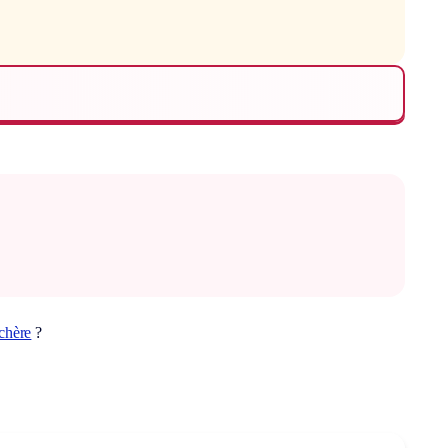
chère
?