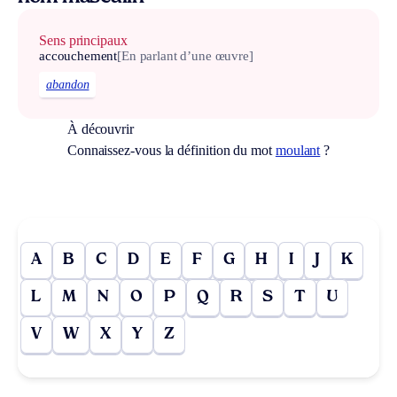
Sens principaux
accouchement
[En parlant d’une œuvre]
abandon
À découvrir
Connaissez-vous la définition du mot
moulant
?
A
B
C
D
E
F
G
H
I
J
K
L
M
N
O
P
Q
R
S
T
U
V
W
X
Y
Z