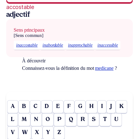
accostable
adjectif
Sens principaux
[Sens commun]
inaccostable
inabordable
inapprochable
inaccessible
À découvrir
Connaissez-vous la définition du mot
medicane
?
A
B
C
D
E
F
G
H
I
J
K
L
M
N
O
P
Q
R
S
T
U
V
W
X
Y
Z