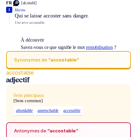
FR
[akɔstabl]
1
Marine.
Qui se laisse accoster sans danger.
Une terre accostable.
À découvrir
Savez-vous ce que signifie le mot
remobilisation
?
Synonymes de
“accostable“
accostable
adjectif
Sens principaux
[Sens commun]
abordable
approchable
accessible
Antonymes de
“accostable“