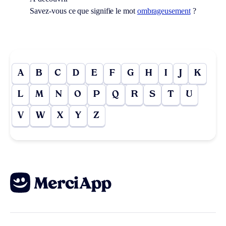
Savez-vous ce que signifie le mot
ombrageusement
?
A
B
C
D
E
F
G
H
I
J
K
L
M
N
O
P
Q
R
S
T
U
V
W
X
Y
Z