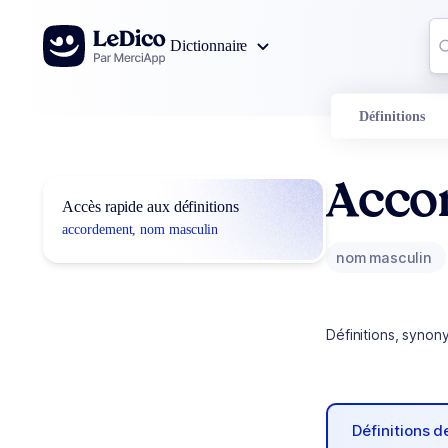
Aller au contenu
Co
Dictionnaire
0
r
Définitions
Acco
Accès rapide aux définitions
accordement, nom masculin
nom masculin
Définitions, synon
Définitions 