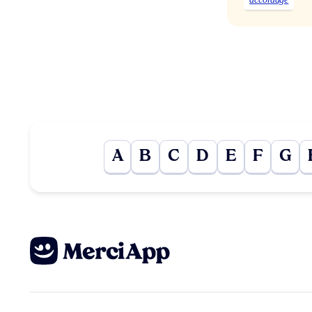
A
B
C
D
E
F
G