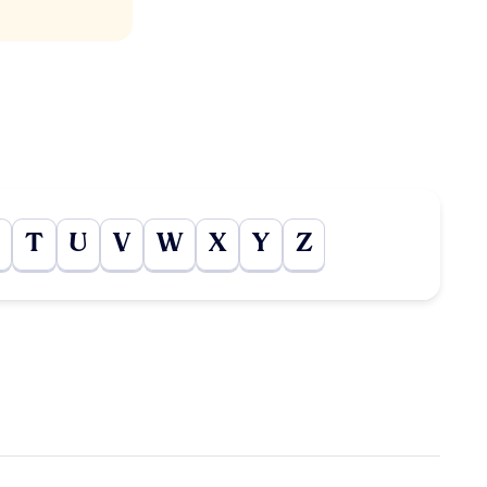
T
U
V
W
X
Y
Z