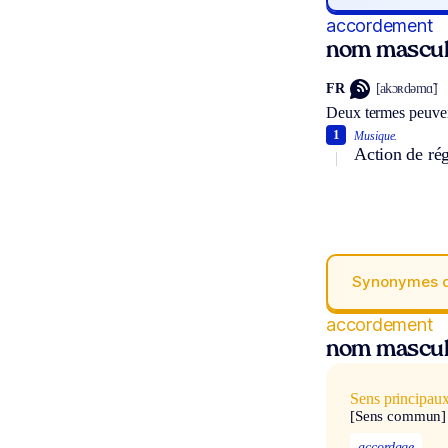
accordement
nom mascul
FR
[akɔʀdəmɑ̃]
Deux termes peuven
1
Musique.
Action de rég
Synonymes 
accordement
nom mascul
Sens principau
[Sens commun]
accordage