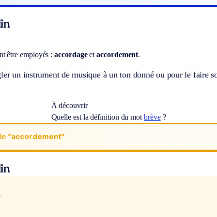
in
t être employés :
accordage
et
accordement
.
ler un instrument de musique à un ton donné ou pour le faire so
À découvrir
Quelle est la définition du mot
brève
?
de
“accordement“
in
x