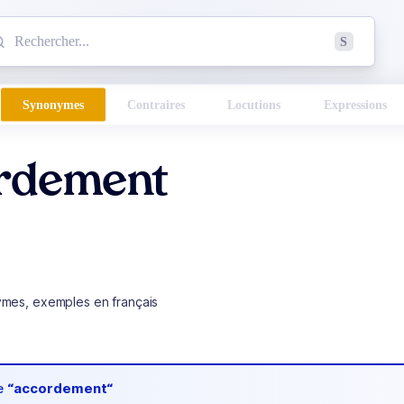
mmencez à chercher un mot dans le dictionnaire :
S
esults found.
Synonymes
Contraires
Locutions
Expressions
rdement
ymes, exemples en français
de
“accordement“