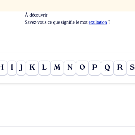
À découvrir
Savez-vous ce que signifie le mot
exultation
?
H
I
J
K
L
M
N
O
P
Q
R
S