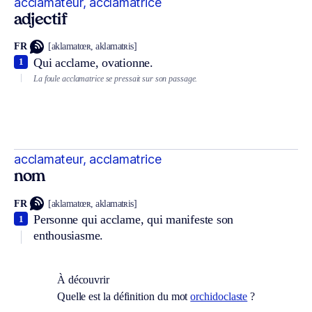
acclamateur, acclamatrice
adjectif
FR
[aklamatœʀ, aklamatʀis]
Qui acclame, ovationne.
1
La foule acclamatrice se pressait sur son passage.
acclamateur, acclamatrice
nom
FR
[aklamatœʀ, aklamatʀis]
Personne qui acclame, qui manifeste son
1
enthousiasme.
À découvrir
Quelle est la définition du mot
orchidoclaste
?