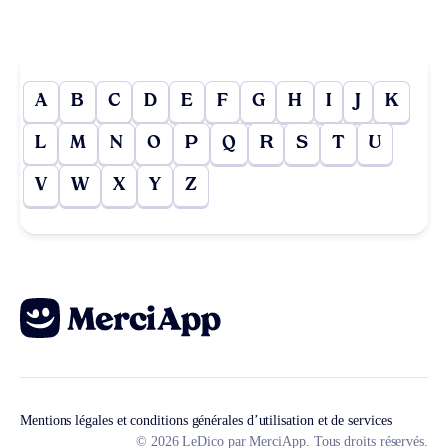
A
B
C
D
E
F
G
H
I
J
K
L
M
N
O
P
Q
R
S
T
U
V
W
X
Y
Z
Mentions légales et conditions générales d’utilisation et de services
© 2026 LeDico par MerciApp. Tous droits réservés.