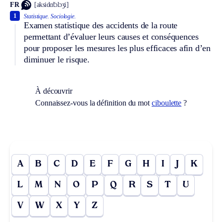
FR
[aksidɑ̃tɔlɔʒi]
1
Statistique.
Sociologie.
Examen statistique des accidents de la route
permettant d’évaluer leurs causes et conséquences
pour proposer les mesures les plus efficaces afin d’en
diminuer le risque.
À découvrir
Connaissez-vous la définition du mot
ciboulette
?
A
B
C
D
E
F
G
H
I
J
K
L
M
N
O
P
Q
R
S
T
U
V
W
X
Y
Z