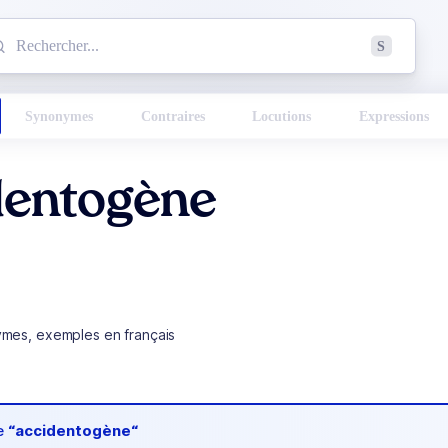
mmencez à chercher un mot dans le dictionnaire :
S
esults found.
Synonymes
Contraires
Locutions
Expressions
dentogène
ymes, exemples en français
de
“accidentogène“