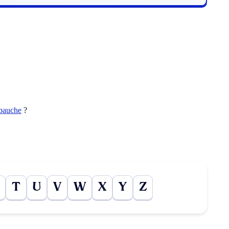
bauche
?
T
U
V
W
X
Y
Z