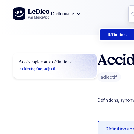
Aller au contenu
Co
Dictionnaire
0
r
Définitions
Acci
Accès rapide aux définitions
accidentogène, adjectif
adjectif
Définitions, synon
Définitions 