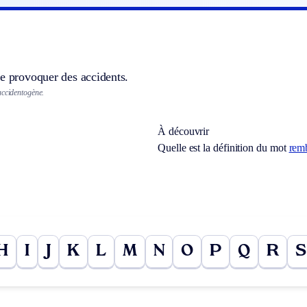
e provoquer des accidents.
accidentogène.
À découvrir
Quelle est la définition du mot
rem
H
I
J
K
L
M
N
O
P
Q
R
S