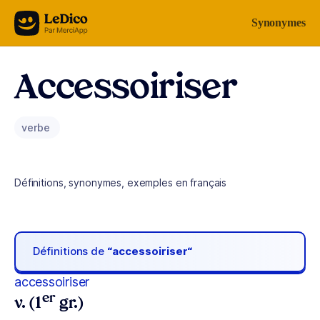
Aller au contenu
Synonymes
Accessoiriser
verbe
Définitions, synonymes, exemples en français
Définitions de
“accessoiriser“
accessoiriser
er
v. (1
gr.)