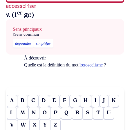
accessoiriser
er
v. (1
gr.)
Sens principaux
[Sens commun]
dépouiller
simplifier
À découvrir
Quelle est la définition du mot
loxoscelisme
?
A
B
C
D
E
F
G
H
I
J
K
L
M
N
O
P
Q
R
S
T
U
V
W
X
Y
Z