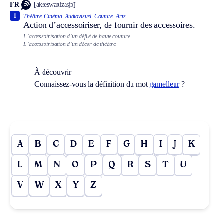
FR
[akseswaʀizasjɔ̃]
1
Théâtre.
Cinéma.
Audiovisuel.
Couture.
Arts.
Action d’accessoiriser, de fournir des accessoires.
L’accessoirisation d’un défilé de haute couture.
L’accessoirisation d’un décor de théâtre.
À découvrir
Connaissez-vous la définition du mot
gamelleur
?
A
B
C
D
E
F
G
H
I
J
K
L
M
N
O
P
Q
R
S
T
U
V
W
X
Y
Z