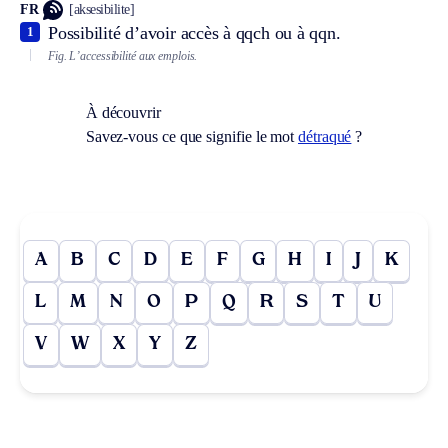
FR
[aksesibilite]
Possibilité d’avoir accès à qqch ou à qqn.
1
Fig.
L’accessibilité aux emplois.
À découvrir
Savez-vous ce que signifie le mot
détraqué
?
A
B
C
D
E
F
G
H
I
J
K
L
M
N
O
P
Q
R
S
T
U
V
W
X
Y
Z