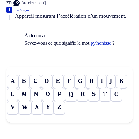
FR
[akseleʀɔmɛtʀ]
1
Technique.
Appareil mesurant l’accélération d’un mouvement.
À découvrir
Savez-vous ce que signifie le mot
pythonisse
?
A
B
C
D
E
F
G
H
I
J
K
L
M
N
O
P
Q
R
S
T
U
V
W
X
Y
Z