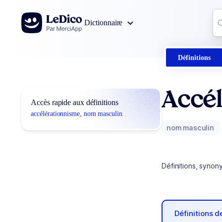
Aller au contenu
Co
Dictionnaire
0
r
Définitions
Accé
Accès rapide aux définitions
accélérationnisme, nom masculin
nom masculin
Définitions, synon
Définitions 