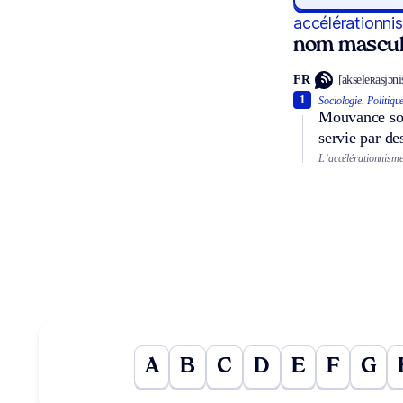
accélérationni
nom mascul
FR
[akseleʀasjɔn
1
Sociologie.
Politique
Mouvance soci
servie par de
L’accélérationnisme 
A
B
C
D
E
F
G