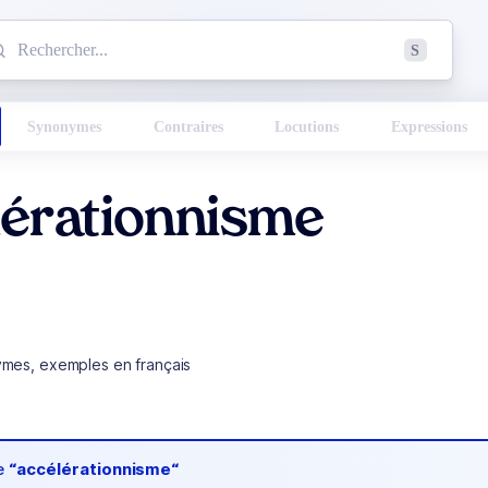
mmencez à chercher un mot dans le dictionnaire :
S
esults found.
Synonymes
Contraires
Locutions
Expressions
lérationnisme
ymes, exemples en français
de
“accélérationnisme“