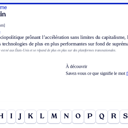
sme
in
ism]
.
opolitique prônant l’accélération sans limites du capitalisme, la
s technologies de plus en plus performantes sur fond de supréma
est né aux États-Unis et se répand de plus en plus sur des plateformes transnationales.
À découvrir
Savez-vous ce que signifie le mot
f
H
I
J
K
L
M
N
O
P
Q
R
S