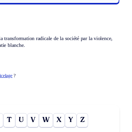
 transformation radicale de la société par la violence,
tie blanche.
icelage
?
T
U
V
W
X
Y
Z