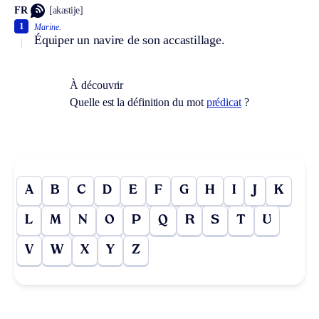
FR
[akastije]
1
Marine.
Équiper un navire de son accastillage.
À découvrir
Quelle est la définition du mot
prédicat
?
A
B
C
D
E
F
G
H
I
J
K
L
M
N
O
P
Q
R
S
T
U
V
W
X
Y
Z