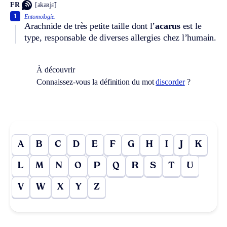
FR
[akaʀjɛ̃]
1
Entomologie.
Arachnide de très petite taille dont l’
acarus
est le
type, responsable de diverses allergies chez l’humain.
À découvrir
Connaissez-vous la définition du mot
discorder
?
A
B
C
D
E
F
G
H
I
J
K
L
M
N
O
P
Q
R
S
T
U
V
W
X
Y
Z