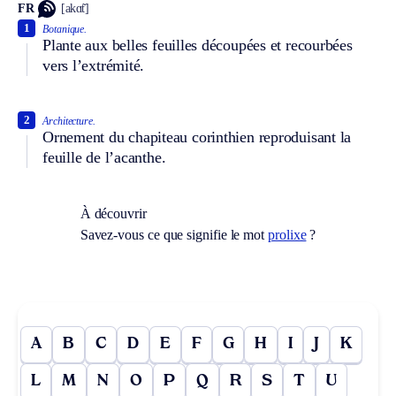
FR
[akɑ̃t]
1
Botanique.
Plante aux belles feuilles découpées et recourbées
vers l’extrémité.
2
Architecture.
Ornement du chapiteau corinthien reproduisant la
feuille de l’acanthe.
À découvrir
Savez-vous ce que signifie le mot
prolixe
?
A
B
C
D
E
F
G
H
I
J
K
L
M
N
O
P
Q
R
S
T
U