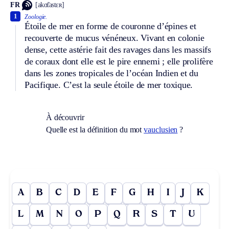
FR
[akɑ̃tastɛʀ]
1
Zoologie.
Étoile de mer en forme de couronne d’épines et
recouverte de mucus vénéneux. Vivant en colonie
dense, cette astérie fait des ravages dans les massifs
de coraux dont elle est le pire ennemi ; elle prolifère
dans les zones tropicales de l’océan Indien et du
Pacifique. C’est la seule étoile de mer toxique.
À découvrir
Quelle est la définition du mot
vauclusien
?
A
B
C
D
E
F
G
H
I
J
K
L
M
N
O
P
Q
R
S
T
U