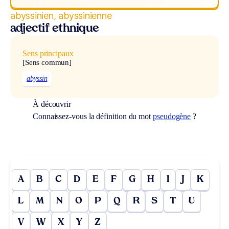
abyssinien, abyssinienne
adjectif ethnique
Sens principaux
[Sens commun]
abyssin
À découvrir
Connaissez-vous la définition du mot
pseudogène
?
A
B
C
D
E
F
G
H
I
J
K
L
M
N
O
P
Q
R
S
T
U
V
W
X
Y
Z