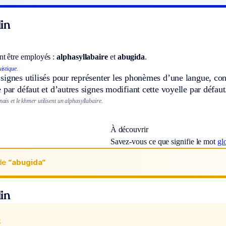
in
t être employés :
alphasyllabaire
et
abugida
.
istique.
ignes utilisés pour représenter les phonèmes d’une langue, cons
 par défaut et d’autres signes modifiant cette voyelle par défaut
nais et le khmer utilisent un alphasyllabaire.
À découvrir
Savez-vous ce que signifie le mot
gl
de
“abugida“
in
x