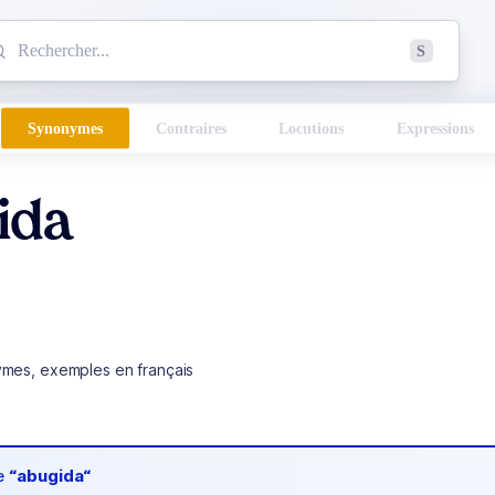
mmencez à chercher un mot dans le dictionnaire :
S
esults found.
Synonymes
Contraires
Locutions
Expressions
ida
ymes, exemples en français
de
“abugida“