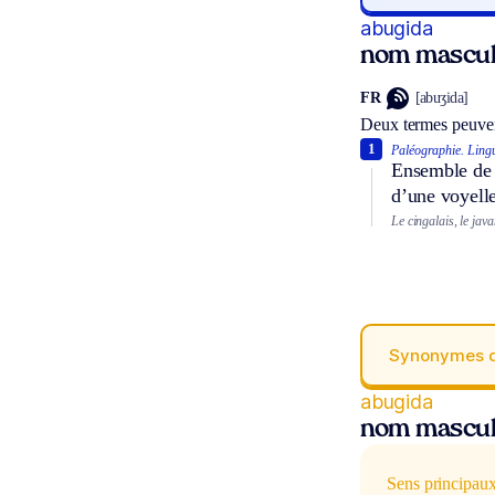
abugida
nom mascul
FR
[abuʒida]
Deux termes peuven
1
Paléographie.
Lingu
Ensemble de s
d’une voyelle
Le cingalais, le java
Synonymes 
abugida
nom mascul
Sens principau