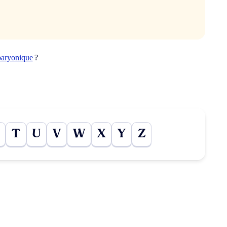
baryonique
?
T
U
V
W
X
Y
Z