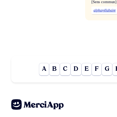
[Sens commun]
alphasyllabaire
A
B
C
D
E
F
G