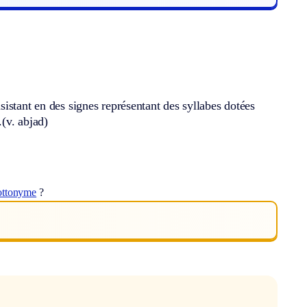
istant en des signes représentant des syllabes dotées
.
(v. abjad)
ottonyme
?