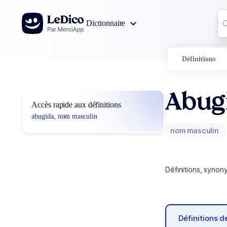
Aller au contenu
Co
Dictionnaire
0
r
Définitions
Abug
Accès rapide aux définitions
abugida, nom masculin
nom masculin
Définitions, synon
Définitions 