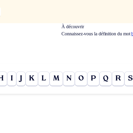
À découvrir
Connaissez-vous la définition du mot
H
I
J
K
L
M
N
O
P
Q
R
S