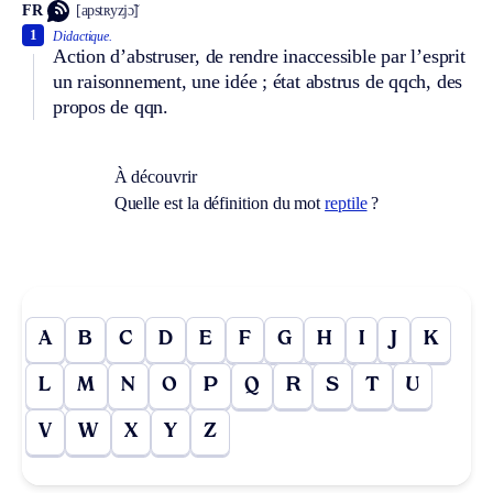
FR
[apstʀyzjɔ̃]
1
Didactique.
Action d’abstruser, de rendre inaccessible par l’esprit
un raisonnement, une idée ; état abstrus de qqch, des
propos de qqn.
À découvrir
Quelle est la définition du mot
reptile
?
A
B
C
D
E
F
G
H
I
J
K
L
M
N
O
P
Q
R
S
T
U
V
W
X
Y
Z