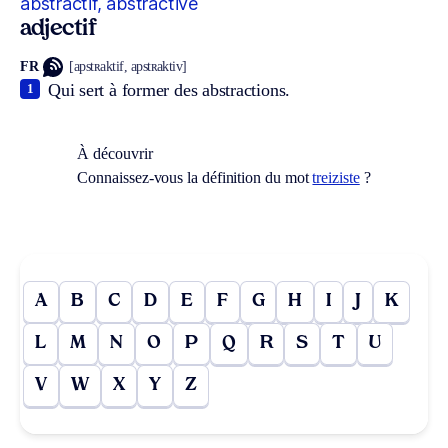
abstractif, abstractive
adjectif
FR
[apstʀaktif, apstʀaktiv]
Qui sert à former des abstractions.
1
À découvrir
Connaissez-vous la définition du mot
treiziste
?
A
B
C
D
E
F
G
H
I
J
K
L
M
N
O
P
Q
R
S
T
U
V
W
X
Y
Z