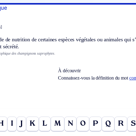
que
k]
e de nutrition de certaines espèces végétales ou animales qui s’
 sécrété.
rophique des champignons saprophytes.
À découvrir
Connaissez-vous la définition du mot
co
H
I
J
K
L
M
N
O
P
Q
R
S