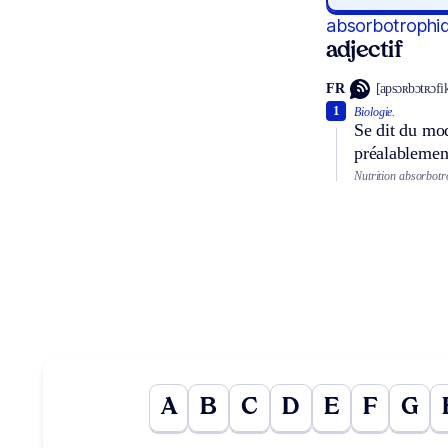
absorbotrophi
adjectif
FR
[apsɔʀbɔtʀɔfi
1
Biologie.
Se dit du mod
préalablement
Nutrition absorbot
A
B
C
D
E
F
G