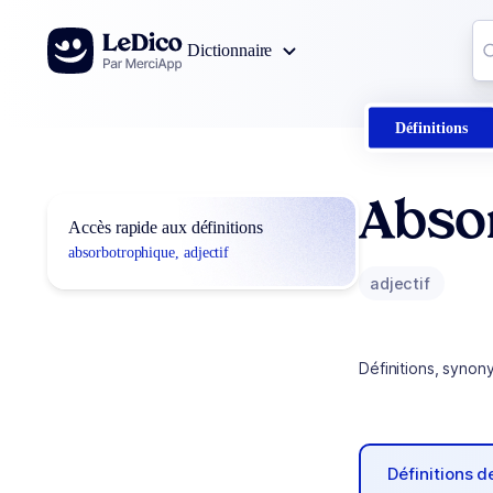
Aller au contenu
Co
Dictionnaire
0
r
Définitions
Abso
Accès rapide aux définitions
absorbotrophique, adjectif
adjectif
Définitions, synon
Définitions 