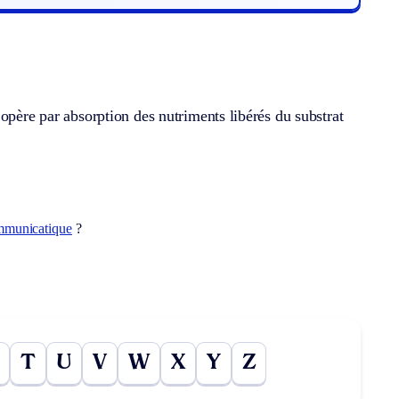
opère par absorption des nutriments libérés du substrat
mmunicatique
?
T
U
V
W
X
Y
Z