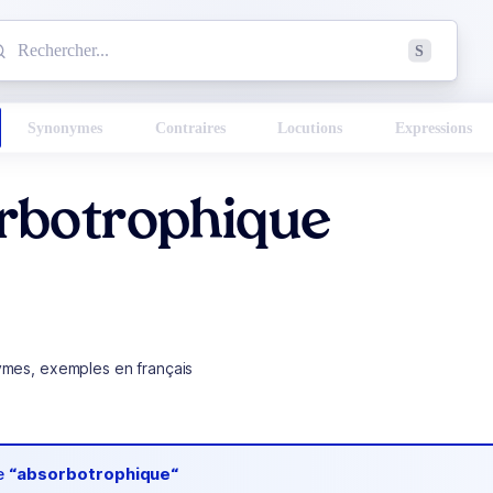
mmencez à chercher un mot dans le dictionnaire :
S
esults found.
Synonymes
Contraires
Locutions
Expressions
rbotrophique
ymes, exemples en français
de
“absorbotrophique“