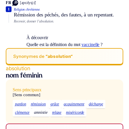
FR
[apsɔlysjɔ̃]
1
Religion chrétienne.
Rémission des péchés, des fautes, à un repentant.
Recevoir, donner l’absolution.
À découvrir
Quelle est la définition du mot
vaccinelle
?
Synonymes de
“absolution“
absolution
nom féminin
Sens principaux
[Sens commun]
pardon
rémission
grâce
acquittement
décharge
clémence
amnistie
relaxe
miséricorde