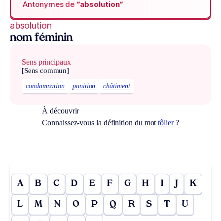
Antonymes de
“absolution“
absolution
nom féminin
Sens principaux
[Sens commun]
condamnation
punition
châtiment
À découvrir
Connaissez-vous la définition du mot
tôlier
?
A
B
C
D
E
F
G
H
I
J
K
L
M
N
O
P
Q
R
S
T
U