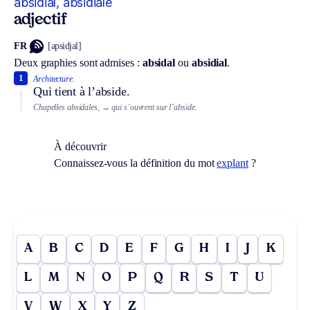
absidial, absidiale
adjectif
FR
[apsidjal]
Deux graphies sont admises :
absidal
ou
absidial
.
1
Architecture.
Qui tient à l’abside.
Chapelles absidales,
→ qui s’ouvrent sur l’abside.
À découvrir
Connaissez-vous la définition du mot
explant
?
A
B
C
D
E
F
G
H
I
J
K
L
M
N
O
P
Q
R
S
T
U
V
W
X
Y
Z