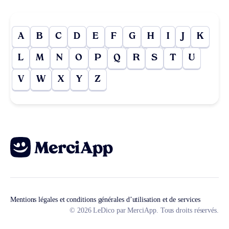
A
B
C
D
E
F
G
H
I
J
K
L
M
N
O
P
Q
R
S
T
U
V
W
X
Y
Z
Mentions légales et conditions générales d’utilisation et de services
© 2026 LeDico par MerciApp. Tous droits réservés.