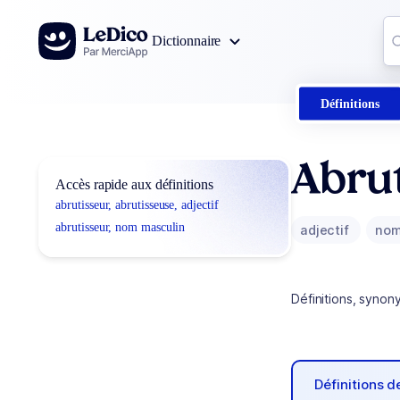
Aller au contenu
Co
Dictionnaire
0
r
Définitions
Abrut
Accès rapide aux définitions
abrutisseur, abrutisseuse, adjectif
abrutisseur, nom masculin
adjectif
nom
Définitions, synon
Définitions 