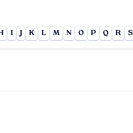
H
I
J
K
L
M
N
O
P
Q
R
S