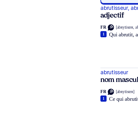
abrutisseur, ab
adjectif
FR
[abʀytisœʀ, a
Qui abrutit, 
1
abrutisseur
nom mascul
FR
[abʀytisœʀ]
Ce qui abruti
1