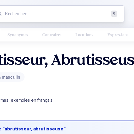
mmencez à chercher un mot dans le dictionnaire :
S
esults found.
Synonymes
Contraires
Locutions
Expressions
isseur, Abrutisseu
 masculin
ymes, exemples en français
de
“abrutisseur, abrutisseuse“