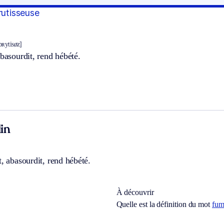
rutisseuse
bʀytisøz]
abasourdit, rend hébété.
in
t, abasourdit, rend hébété.
À découvrir
Quelle est la définition du mot
fum