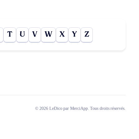
T
U
V
W
X
Y
Z
© 2026 LeDico par MerciApp. Tous droits réservés.