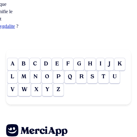
 que
nifie le
t
ygdalite
?
A
B
C
D
E
F
G
H
I
J
K
L
M
N
O
P
Q
R
S
T
U
V
W
X
Y
Z