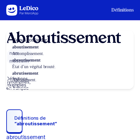
Aller au contenu
Définitions
Abroutissement
Ne pas confondre
aboutissement
nom
Accomplissement.
abroutissement
masculin
État d’un végétal brouté.
abrutissement
Définitions,
Abêtissement.
synonymes,
exemples
en français
Définitions de
“abroutissement“
abroutissement