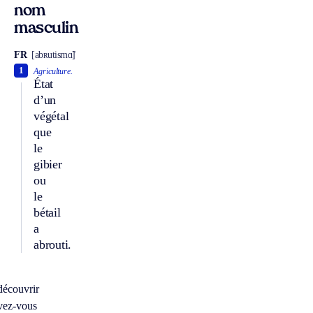
nom
masculin
FR
[abʀutismɑ̃]
1
Agriculture.
État
d’un
végétal
que
le
gibier
ou
le
bétail
a
abrouti.
découvrir
vez-vous