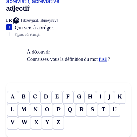
abréviatif, abréviative
adjectif
FR
[abʀevjatif, abʀevjativ]
Qui sert à abréger.
1
Signes abréviatifs.
À découvrir
Connaissez-vous la définition du mot
fusil
?
A
B
C
D
E
F
G
H
I
J
K
L
M
N
O
P
Q
R
S
T
U
V
W
X
Y
Z