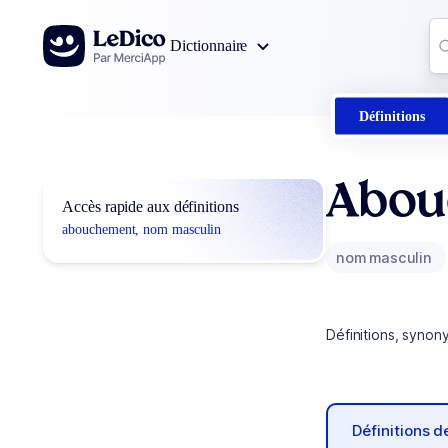
Aller au contenu
Co
Dictionnaire
0
r
Définitions
Abou
Accès rapide aux définitions
abouchement, nom masculin
nom masculin
Définitions, synon
Définitions 