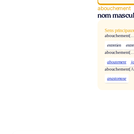
abouchement
nom mascul
Sens principau
abouchement
[…
entretien
entr
abouchement
[…
aboutement
j
abouchement
[A
anastomose