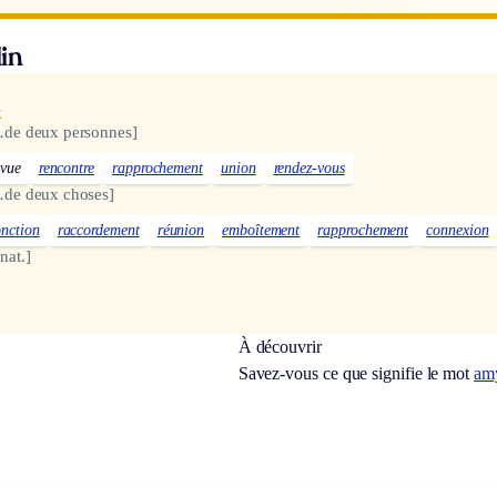
in
x
de deux personnes]
evue
rencontre
rapprochement
union
rendez-vous
de deux choses]
onction
raccordement
réunion
emboîtement
rapprochement
connexion
nat.]
À découvrir
Savez-vous ce que signifie le mot
am