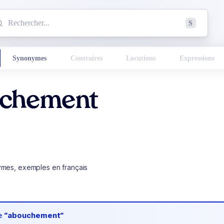
mmencez à chercher un mot dans le dictionnaire :
S
esults found.
Synonymes
Contraires
Locutions
Expressions
chement
ymes, exemples en français
de
“abouchement“