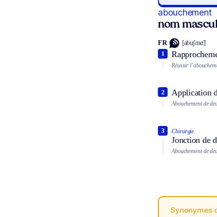
abouchement
nom mascul
FR
[abuʃmɑ̃]
Rapprochemen
1
Réussir l’aboucheme
Application d
2
Abouchement de deu
3
Chirurgie.
Jonction de d
Abouchement de deu
Synonymes 