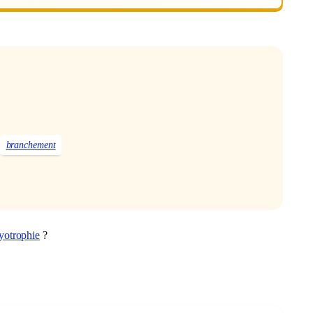
branchement
yotrophie
?