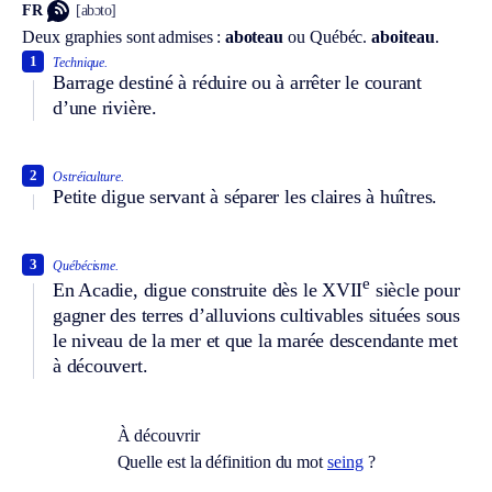
FR
[abɔto]
Deux graphies sont admises :
aboteau
ou
Québéc.
aboiteau
.
1
Technique.
Barrage destiné à réduire ou à arrêter le courant
d’une rivière.
2
Ostréiculture.
Petite digue servant à séparer les claires à huîtres.
3
Québécisme.
e
En Acadie, digue construite dès le XVII
siècle pour
gagner des terres d’alluvions cultivables situées sous
le niveau de la mer et que la marée descendante met
à découvert.
À découvrir
Quelle est la définition du mot
seing
?