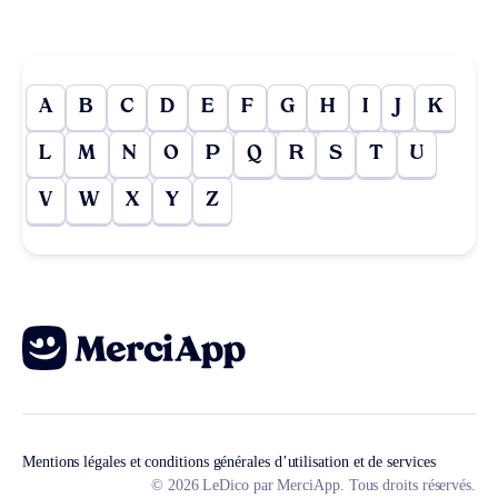
A
B
C
D
E
F
G
H
I
J
K
L
M
N
O
P
Q
R
S
T
U
V
W
X
Y
Z
Mentions légales et conditions générales d’utilisation et de services
© 2026 LeDico par MerciApp. Tous droits réservés.