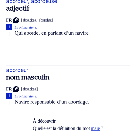
abordeur, abordeuse
adjectif
FR
[abɔʀdœʀ, abɔʀdøz]
1
Droit maritime.
Qui aborde, en parlant d’un navire.
abordeur
nom masculin
FR
[abɔʀdœʀ]
1
Droit maritime.
Navire responsable d’un abordage.
À découvrir
Quelle est la définition du mot
maie
?