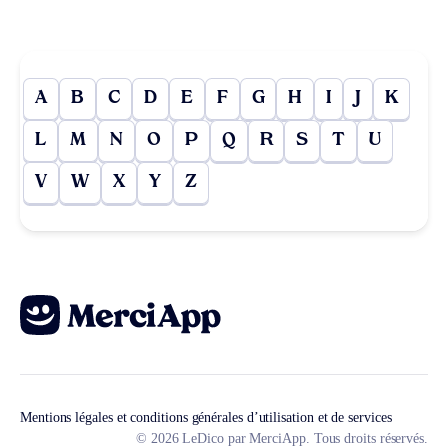
A
B
C
D
E
F
G
H
I
J
K
L
M
N
O
P
Q
R
S
T
U
V
W
X
Y
Z
Mentions légales et conditions générales d’utilisation et de services
© 2026 LeDico par MerciApp. Tous droits réservés.