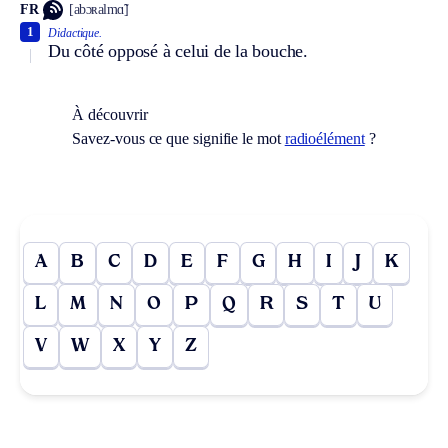
FR
[abɔʀalmɑ̃]
1
Didactique.
Du côté opposé à celui de la bouche.
À découvrir
Savez-vous ce que signifie le mot
radioélément
?
A
B
C
D
E
F
G
H
I
J
K
L
M
N
O
P
Q
R
S
T
U
V
W
X
Y
Z