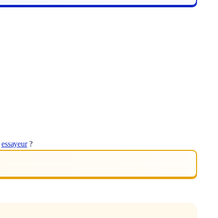
t
essayeur
?