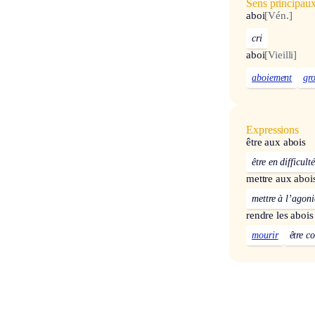
Sens principau
aboi
[Vén.]
cri
aboi
[Vieilli]
aboiement
gr
Expressions
être aux abois
être en difficulté
mettre aux aboi
mettre à l’agoni
rendre les abois
mourir
être c