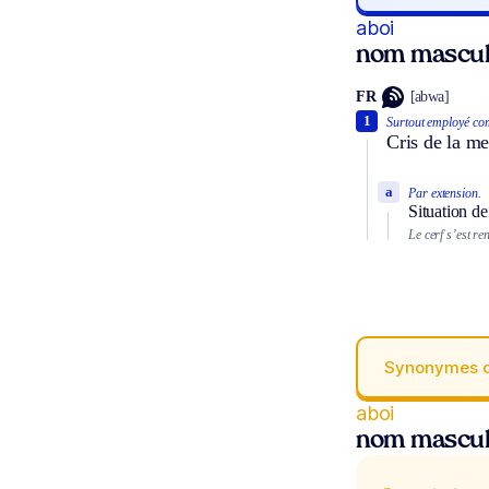
aboi
nom mascul
FR
[abwa]
1
Surtout employé com
Cris de la me
a
Par extension.
Situation de
Le cerf s’est re
Synonymes 
aboi
nom mascul