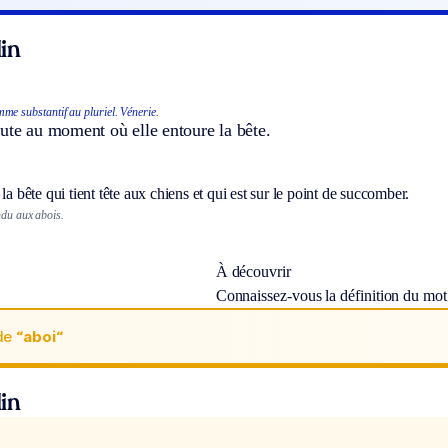
in
me substantif au pluriel.
Vénerie.
ute au moment où elle entoure la bête.
 la bête qui tient tête aux chiens et qui est sur le point de succomber.
ndu aux abois.
À découvrir
Connaissez-vous la définition du mo
de
“aboi“
in