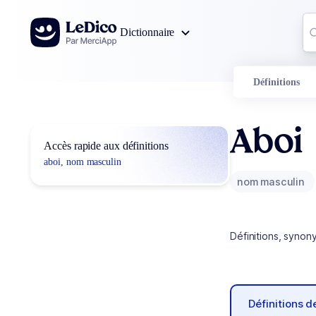
Aller au contenu
Co
Dictionnaire
0
r
Définitions
Aboi
Accès rapide aux définitions
aboi, nom masculin
nom masculin
Définitions, synon
Définitions 