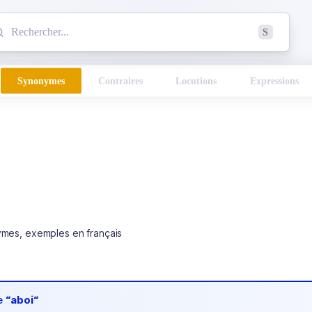
mmencez à chercher un mot dans le dictionnaire :
S
esults found.
Synonymes
Contraires
Locutions
Expressions
ymes, exemples en français
de
“aboi“