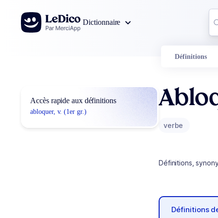
Aller au contenu
Co
Dictionnaire
0
r
Définitions
Ablo
Accès rapide aux définitions
abloquer, v. (1er gr.)
verbe
Définitions, synon
Définitions 