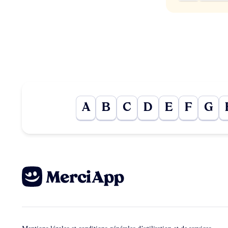
A
B
C
D
E
F
G