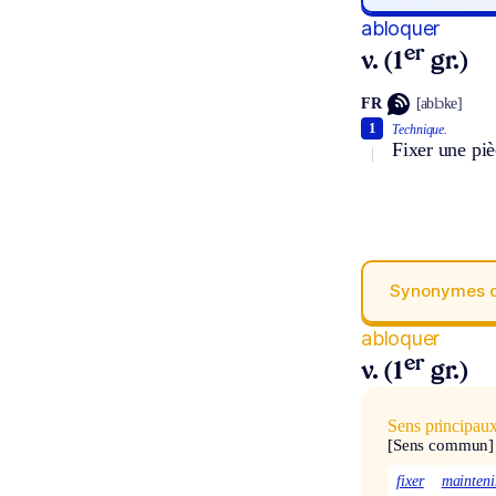
abloquer
er
v. (1
gr.)
FR
[ablɔke]
1
Technique.
Fixer une piè
Synonymes 
abloquer
er
v. (1
gr.)
Sens principau
[Sens commun]
fixer
mainteni