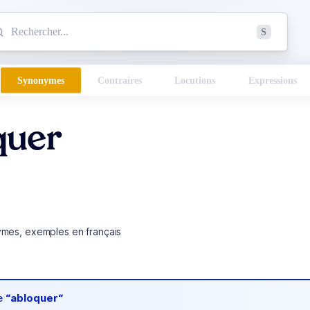
mmencez à chercher un mot dans le dictionnaire :
S
esults found.
Synonymes
Contraires
Locutions
Expressions
quer
ymes, exemples en français
de
“abloquer“