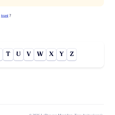
t
toast
?
T
U
V
W
X
Y
Z