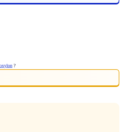
oxylon
?