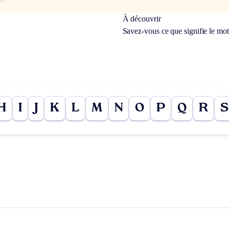
À découvrir
Savez-vous ce que signifie le mo
H
I
J
K
L
M
N
O
P
Q
R
S